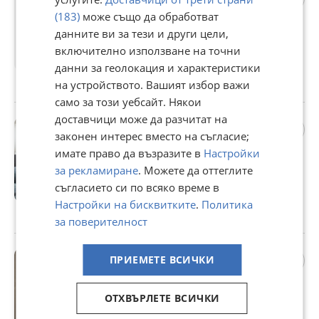
Пловдив, Съдийски
(183)
може също да обработват
286 000 €
данните ви за тези и други цели,
559 367,38 лв
включително използване на точни
данни за геолокация и характеристики
Не се начислява ДДС
на устройството. Вашият избор важи
гр. Пловдив, Съдийски, 30 юли
само за този уебсайт. Някои
доставчици може да разчитат на
Продава 3-СТАЕН, гр.
законен интерес вместо на съгласие;
Пловдив, Остромила
имате право да възразите в
Настройки
211 990 €
за рекламиране
. Можете да оттеглите
414 616,40 лв
съгласието си по всяко време в
Не се начислява ДДС
Настройки на бисквитките
.
Политика
гр. Пловдив, Остромила, 30 юли
за поверителност
Продава 2-СТАЕН, гр.
ПРИЕМЕТЕ ВСИЧКИ
Пловдив, Кючук Париж
106 200 €
ОТХВЪРЛЕТЕ ВСИЧКИ
207 709,15 лв