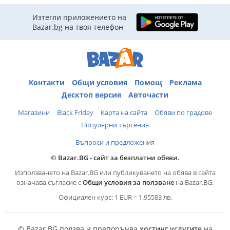
Изтегли приложението на
Bazar.bg на твоя телефон
Контакти
Общи условия
Помощ
Реклама
Десктоп версия
Авточасти
Магазини
Black Friday
Карта на сайта
Обяви по градове
Популярни търсения
Въпроси и предложения
© Bazar.BG - сайт за безплатни обяви.
Използването на Bazar.BG или публикуването на обява в сайта
означава съгласие с
Общи условия за ползване
на Bazar.BG.
Официален курс: 1 EUR = 1.95583 лв.
© Bazar.BG ползва и препоръчва
хостинг услугите
на