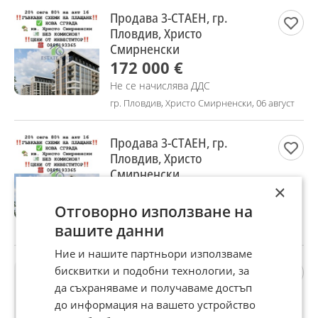
Продава 3-СТАЕН, гр.
Пловдив, Христо
Смирненски
172 000 €
Не се начислява ДДС
гр. Пловдив, Христо Смирненски, 06 август
Продава 3-СТАЕН, гр.
Пловдив, Христо
Смирненски
×
137 655 €
Отговорно използване на
Не се начислява ДДС
вашите данни
гр. Пловдив, Христо Смирненски, 06 август
Ние и нашите партньори използваме
Продава 2-СТАЕН, гр.
бисквитки и подобни технологии, за
Пловдив, Тракия
да съхраняваме и получаваме достъп
105 000 €
до информация на вашето устройство