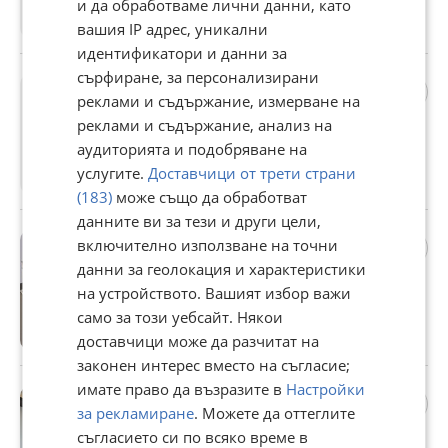
Не се начислява ДДС
и да обработваме лични данни, като
вашия IP адрес, уникални
гр. Пловдив, Тракия, 06 август
идентификатори и данни за
сърфиране, за персонализирани
Продава 2-СТАЕН, гр.
реклами и съдържание, измерване на
Пловдив, Тракия
реклами и съдържание, анализ на
114 990 €
аудиторията и подобряване на
Не се начислява ДДС
услугите.
Доставчици от трети страни
гр. Пловдив, Тракия, 06 август
(183)
може също да обработват
данните ви за тези и други цели,
Продава 2-СТАЕН, гр.
включително използване на точни
Пловдив, Коматево
данни за геолокация и характеристики
78 612 €
на устройството. Вашият избор важи
Не се начислява ДДС
само за този уебсайт. Някои
доставчици може да разчитат на
гр. Пловдив, Коматево, 06 август
законен интерес вместо на съгласие;
имате право да възразите в
Настройки
Продава 2-СТАЕН, гр.
за рекламиране
. Можете да оттеглите
Пловдив, Кючук Париж
съгласието си по всяко време в
119 990 €