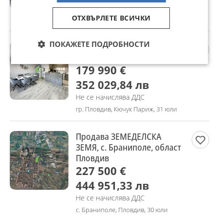
Не се начислява ДДС
ОТХВЪРЛЕТЕ ВСИЧКИ
гр. Пловдив, Кючук Париж, 31 юли
ПОКАЖЕТЕ ПОДРОБНОСТИ
Продава 3-СТАЕН, гр.
Пловдив, Кючук Париж
179 990 €
352 029,84 лв
Не се начислява ДДС
гр. Пловдив, Кючук Париж, 31 юли
Продава ЗЕМЕДЕЛСКА
ЗЕМЯ, с. Браниполе, област
Пловдив
227 500 €
444 951,33 лв
Не се начислява ДДС
с. Браниполе, Пловдив, 30 юли