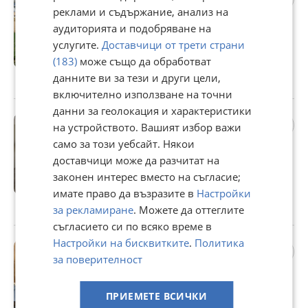
Марково, област Пловдив
реклами и съдържание, анализ на
310 124 €
аудиторията и подобряване на
606 549,82 лв
услугите.
Доставчици от трети страни
(183)
може също да обработват
Не се начислява ДДС
данните ви за тези и други цели,
с. Марково, Пловдив, 31 юли
включително използване на точни
данни за геолокация и характеристики
Дава под наем 3-СТАЕН, гр.
на устройството. Вашият избор важи
Пловдив, Кършияка
само за този уебсайт. Някои
650 €
доставчици може да разчитат на
1 271,29 лв
законен интерес вместо на съгласие;
Не се начислява ДДС
имате право да възразите в
Настройки
гр. Пловдив, Кършияка, 31 юли
за рекламиране
. Можете да оттеглите
съгласието си по всяко време в
Настройки на бисквитките
.
Политика
Продава 3-СТАЕН, гр.
за поверителност
Пловдив, Кючук Париж
143 000 €
ПРИЕМЕТЕ ВСИЧКИ
279 683,69 лв