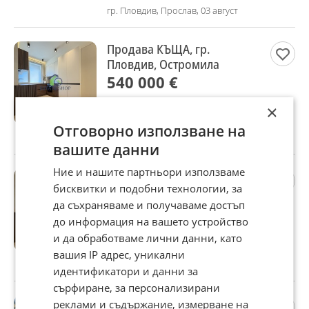
гр. Пловдив, Прослав, 03 август
Продава КЪЩА, гр.
Пловдив, Остромила
540 000 €
1 056 148,20 лв
×
Не се начислява ДДС
Отговорно използване на
гр. Пловдив, Остромила, 31 юли
вашите данни
Ние и нашите партньори използваме
Дава под наем КЪЩА, гр.
бисквитки и подобни технологии, за
Пловдив, Остромила
да съхраняваме и получаваме достъп
1 999 €
до информация на вашето устройство
3 909,70 лв
и да обработваме лични данни, като
Не се начислява ДДС
вашия IP адрес, уникални
гр. Пловдив, Остромила, 31 юли
идентификатори и данни за
сърфиране, за персонализирани
Продава ПАРЦЕЛ, с.
реклами и съдържание, измерване на